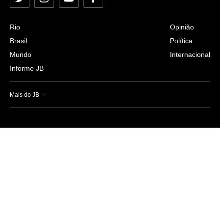
Twitter
Instagram
YouTube
Facebook
Rio
Opinião
Brasil
Política
Mundo
Internacional
Informe JB
Mais do JB
Esportes
Saúde
Ciência e Tecnologia
Caderno B
Colunistas
Economia
Empresas e Negócios