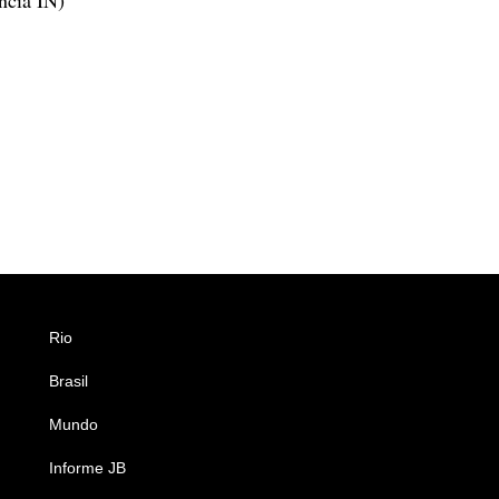
Rio
Esportes
Brasil
Saúde
Mundo
Ciência e Tecnologia
Informe JB
Caderno B