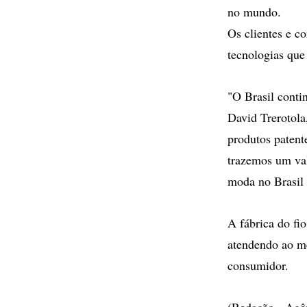
no mundo.
Os clientes e co
tecnologias que
"O Brasil conti
David Trerotola
produtos patent
trazemos um valo
moda no Brasil
A fábrica do fi
atendendo ao me
consumidor.
(Redação - Agê