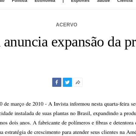
ão
Política
Economia
|
Esportes
Saúde
Ciência
ACERVO
a anuncia expansão da 
Facebook
Twitter
Mais
opções
de
e março de 2010 - A Invista informou nesta quarta-feira se
compartilhamento
acidade instalada de suas plantas no Brasil, expandindo a prod
os dois anos. A fabricante de polímeros e fibras e detentora
ua estratégia de crescimento para atender seus clientes na Amé