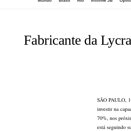
Mundo
Brasil
Rio
Informe JB
Opini
Fabricante da Lycr
SÃO PAULO, 10 d
investir na cap
70%, nos próxim
está seguindo s