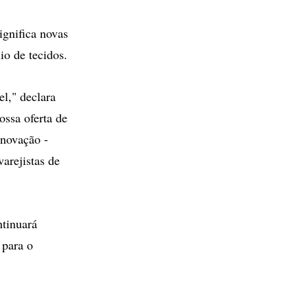
ignifica novas
io de tecidos.
el," declara
ossa oferta de
inovação -
varejistas de
ntinuará
 para o