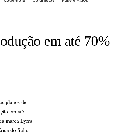
Caderno B
Colunistas
Fake e Fatos
produção em até 70%
us planos de
ução em até
 da marca Lycra,
rica do Sul e