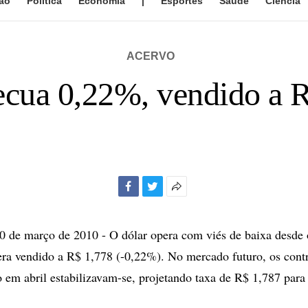
ão
Política
Economia
|
Esportes
Saúde
Ciência
ACERVO
ecua 0,22%, vendido a 
Facebook
Twitter
Mais
opções
de
de março de 2010 - O dólar opera com viés de baixa desde
compartilhamento
era vendido a R$ 1,778 (-0,22%). No mercado futuro, os contr
em abril estabilizavam-se, projetando taxa de R$ 1,787 para 