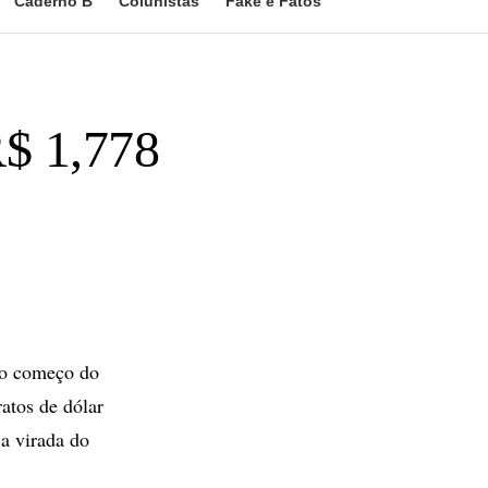
Caderno B
Colunistas
Fake e Fatos
R$ 1,778
 o começo do
atos de dólar
a virada do