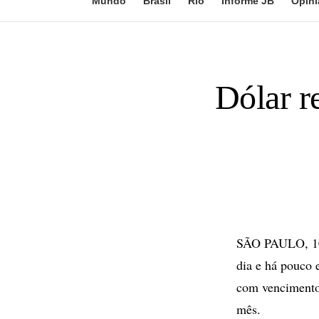
Mundo
Brasil
Rio
Informe JB
Opini
Dólar r
SÃO PAULO, 10 
dia e há pouco 
com vencimento 
mês.