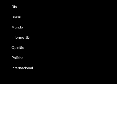
Rio
Esportes
Brasil
Saúde
Mundo
Ciência e Tecnologia
Informe JB
Caderno B
Opinião
Colunistas
Política
Economia
Internacional
Empresas e Negócios