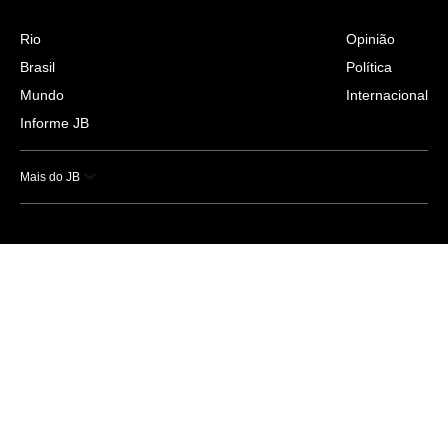
Rio
Opinião
Brasil
Política
Mundo
Internacional
Informe JB
Mais do JB
Esportes
Saúde
Ciência e Tecnologia
Caderno B
Colunistas
Economia
Empresas e Negócios