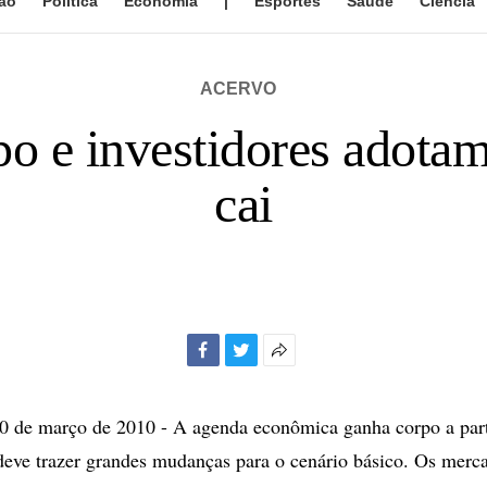
ão
Política
Economia
|
Esportes
Saúde
Ciência
ACERVO
 e investidores adotam
cai
Facebook
Twitter
Mais
opções
de
de março de 2010 - A agenda econômica ganha corpo a parti
compartilhamento
deve trazer grandes mudanças para o cenário básico. Os merc