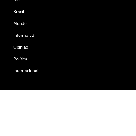
Brasil
Saúde
Mundo
Ciência e Tecnologia
Informe JB
Caderno B
Opinião
Colunistas
Política
Economia
Internacional
Empresas e Negócios