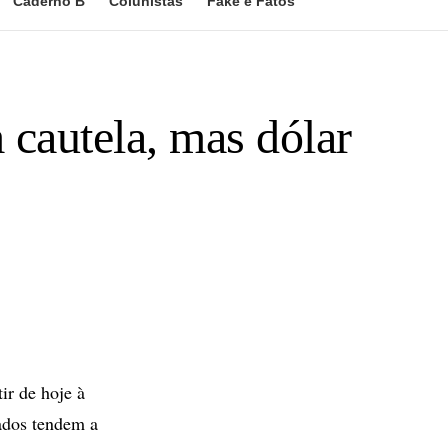
Caderno B
Colunistas
Fake e Fatos
 cautela, mas dólar
r de hoje à
ados tendem a