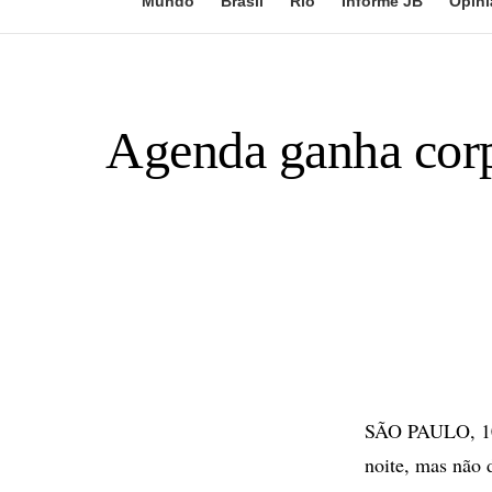
Mundo
Brasil
Rio
Informe JB
Opini
Agenda ganha corpo
SÃO PAULO, 10 
noite, mas não 