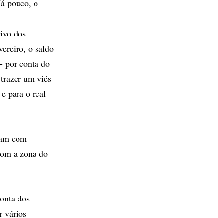
Há pouco, o
ivo dos
ereiro, o saldo
- por conta do
trazer um viés
e para o real
eram com
 com a zona do
conta dos
r vários