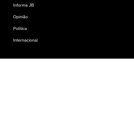
Informe JB
Caderno B
Opinião
Colunistas
Política
Economia
Internacional
Empresas e Negócios