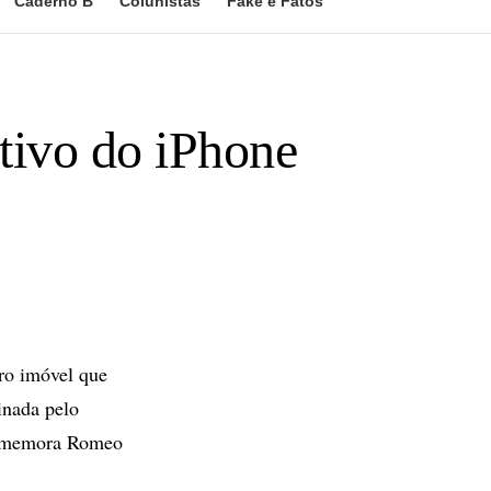
Caderno B
Colunistas
Fake e Fatos
tivo do iPhone
ro imóvel que
inada pelo
comemora Romeo