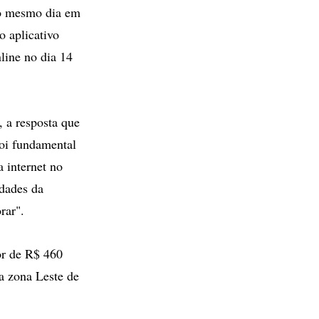
no mesmo dia em
o aplicativo
line no dia 14
 a resposta que
foi fundamental
 internet no
idades da
rar".
or de R$ 460
a zona Leste de