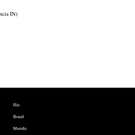
ncia IN)
Rio
Esportes
Brasil
Saúde
Mundo
Ciência e Tecnologia