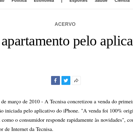
ão
Política
Economia
|
Esportes
Saúde
Ciência
ACERVO
 apartamento pelo aplica
Facebook
Twitter
Mais
opções
de
e março de 2010 - A Tecnisa concretizou a venda do primei
compartilhamento
ão iniciada pelo aplicativo do iPhone. "A venda foi 100% orig
a como o consumidor responde rapidamente às novidades", 
or de Internet da Tecnisa.