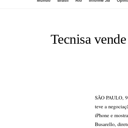
Mundo
Brasil
Rio
Informe JB
Opini
Tecnisa vende
SÃO PAULO, 9 d
teve a negociaç
iPhone e mostr
Busarello, diret