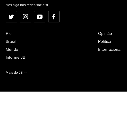
Nos siga nas redes sociais!
Twitter
Instagram
YouTube
Facebook
Rio
Opinião
Brasil
Política
Mundo
Internacional
Informe JB
Mais do JB
Esportes
Saúde
Ciência e Tecnologia
Caderno B
Colunistas
Economia