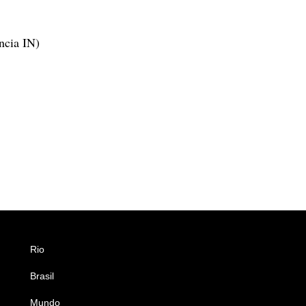
ncia IN)
Rio
Esportes
Brasil
Saúde
Mundo
Ciência e Tecnologia