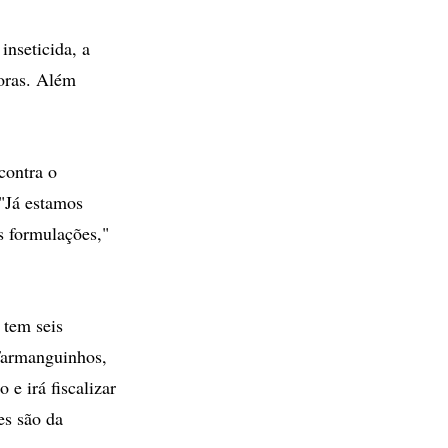
inseticida, a
horas. Além
contra o
 "Já estamos
s formulações,"
 tem seis
 Farmanguinhos,
 e irá fiscalizar
es são da