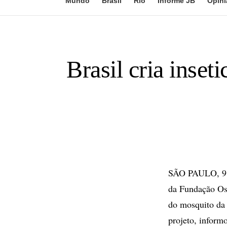
Mundo
Brasil
Rio
Informe JB
Opini
Brasil cria inse
SÃO PAULO, 9 d
da Fundação Osw
do mosquito da
projeto, inform