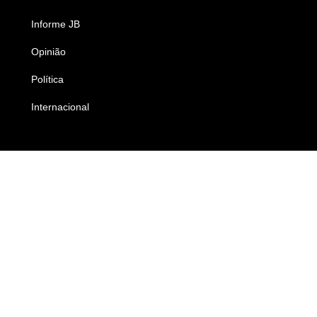
Informe JB
Caderno B
Opinião
Colunistas
Política
Economia
Internacional
Empresas e Negócios