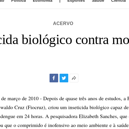
ão
Política
Economia
|
Esportes
Saúde
Ciência
ACERVO
ticida biológico contra m
Facebook
Twitter
Mais
opções
de
e março de 2010 - Depois de quase três anos de estudos, a
compartilhamento
aldo Cruz (Fiocruz), criou um inseticida biológico capaz de
 dengue em 24 horas. A pesquisadora Elizabeth Sanches, que
ou que o comprimido é inofensivo ao meio ambiente e à saúd