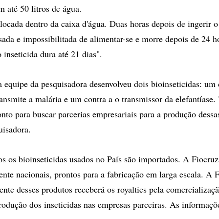
m até 50 litros de água.
locada dentro da caixa d'água. Duas horas depois de ingerir o 
lisada e impossibilitada de alimentar-se e morre depois de 24 
o inseticida dura até 21 dias".
a equipe da pesquisadora desenvolveu dois bioinseticidas: um 
ansmite a malária e um contra a o transmissor da elefantíase.
onto para buscar parcerias empresariais para a produção dessa
uisadora.
s os bioinseticidas usados no País são importados. A Fiocruz
ente nacionais, prontos para a fabricação em larga escala. A
nte desses produtos receberá os royalties pela comercialização
rodução dos inseticidas nas empresas parceiras. As informaçõ