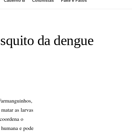
Caderno B
Colunistas
Fake e Fatos
osquito da dengue
 Farmanguinhos,
 matar as larvas
 coordena o
e humana e pode