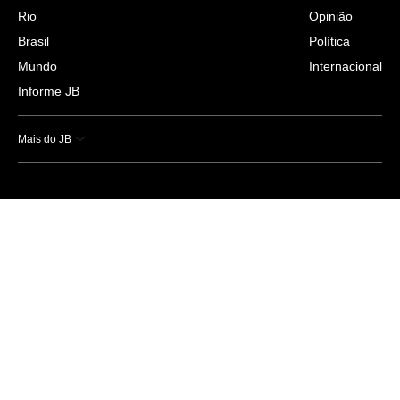
Rio
Opinião
Brasil
Política
Mundo
Internacional
Informe JB
Mais do JB
Esportes
Saúde
Ciência e Tecnologia
Caderno B
Colunistas
Economia
Empresas e Negócios