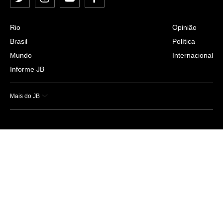
Twitter
Instagram
YouTube
Facebook
Rio
Opinião
Brasil
Política
Mundo
Internacional
Informe JB
Mais do JB
Esportes
Saúde
Ciência e Tecnologia
Caderno B
Colunistas
Economia
Empresas e Negócios