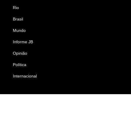
Rio
Esportes
Brasil
Saúde
Mundo
Ciência e Tecnologia
Informe JB
Caderno B
Opinião
Colunistas
Política
Economia
Internacional
Empresas e Negócios