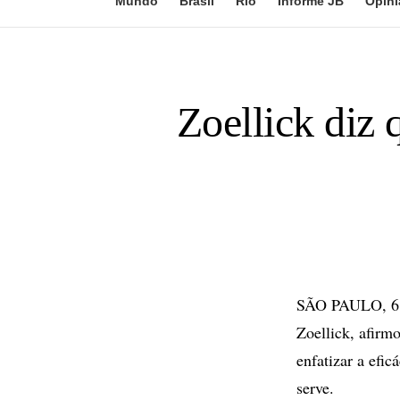
Mundo
Brasil
Rio
Informe JB
Opini
Zoellick diz
SÃO PAULO, 6 d
Zoellick, afirm
enfatizar a efic
serve.