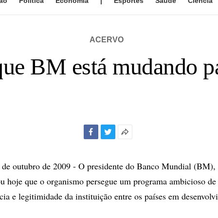
ão
Política
Economia
|
Esportes
Saúde
Ciência
ACERVO
 que BM está mudando pa
Facebook
Twitter
Mais
opções
de
e outubro de 2009 - O presidente do Banco Mundial (BM), 
compartilhamento
ou hoje que o organismo persegue um programa ambicioso de
ácia e legitimidade da instituição entre os países em desenvol