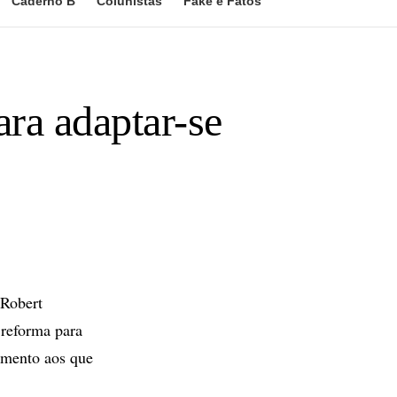
Caderno B
Colunistas
Fake e Fatos
ra adaptar-se
Robert
 reforma para
vimento aos que