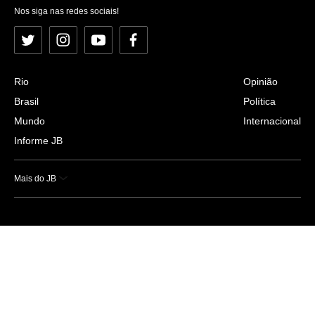
Nos siga nas redes sociais!
Twitter
Instagram
YouTube
Facebook
Rio
Opinião
Brasil
Política
Mundo
Internacional
Informe JB
Mais do JB
Esportes
Saúde
Ciência e Tecnologia
Caderno B
Colunistas
Economia