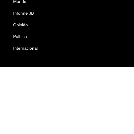
Mundo
Ciência e Tecnologia
Informe JB
Caderno B
Opinião
Colunistas
Política
Economia
Internacional
Empresas e Negócios