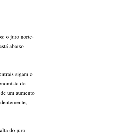
: o juro norte-
está abaixo
entrais sigam o
onomista do
r de um aumento
ndentemente,
lta do juro