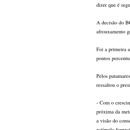
dizer que é seg
A decisão do BC
afrouxamento ge
Foi a primeira 
pontos percentua
Pelos patamares
ressaltou o pre
- Com o crescim
próxima da meta
a visão do cons
estímulo forneci