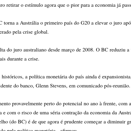
uro retirar o estímulo agora que o pior para a economia já pas
 torna a Austrália o primeiro país do G20 a elevar o juro apó
rado pela crise global.
alta do juro australiano desde março de 2008. O BC reduziu a
is durante a crise.
 históricos, a política monetária do país ainda é expansionist
sidente do banco, Glenn Stevens, em comunicado pós-reunião.
ento provavelmente perto do potencial no ano à frente, com a
 e com o risco de uma séria contração da economia da Austrál
elho (do BC) é de que agora é prudente começar a diminuir g
do pela política monetária - afirmou.