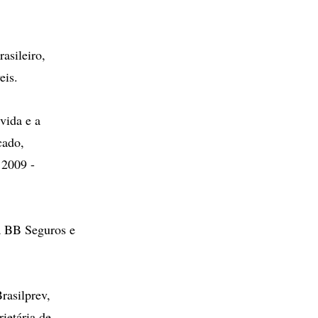
asileiro,
eis.
vida e a
cado,
 2009 -
 a BB Seguros e
rasilprev,
ietária de