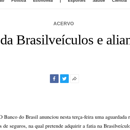
ão
Política
Economia
|
Esportes
Saúde
Ciência
ACERVO
a Brasilveículos e ali
Facebook
Twitter
Mais
opções
de
compartilhamento
Banco do Brasil anunciou nesta terça-feira uma aguardada 
 de seguros, na qual pretende adquirir a fatia na Brasilveícu