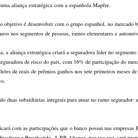
 uma aliança estratégica com a espanhola Mapfre.
 objetivo é desenvolver com o grupo espanhol, no mercado br
uros nos segmentos de pessoas, ramos elementares e automóv
a, a aliança estratégica criará a seguradora líder no segmento 
eguradora de risco do país, com 16% de participação do mer
lhões de reais de prêmios ganhos nos sete primeiros meses de
co.
do duas subsidiárias integrais para atuar no ramo segurador:
cará com as participações que o banco possui nas empresas B
Brasilcap e Brasilsaúde. A BB Aliança, por sua vez, será propr