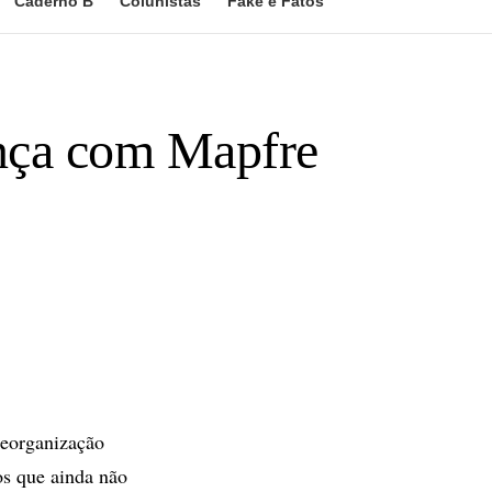
Caderno B
Colunistas
Fake e Fatos
ança com Mapfre
reorganização
los que ainda não