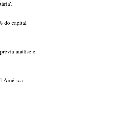
ária'.
% do capital
prévia análise e
ul América