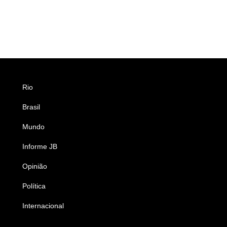
Rio
Esportes
Brasil
Saúde
Mundo
Ciência e Tecnologia
Informe JB
Caderno B
Opinião
Colunistas
Política
Economia
Internacional
Empresas e Negócios