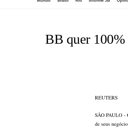
Mundo
Brasil
Rio
Informe JB
Opini
BB quer 100% d
REUTERS
SÃO PAULO - O 
de seus negócios