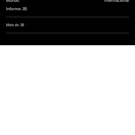
Mundo
Internacional
Informe JB
Mais do JB
Esportes
Saúde
Ciência e Tecnologia
Caderno B
Colunistas
Economia
Empresas e Negócios