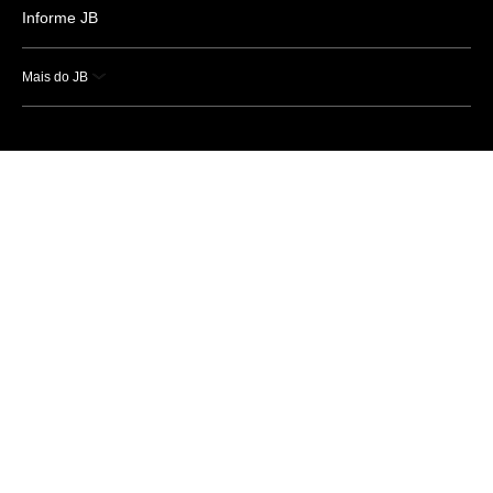
Informe JB
Mais do JB
Esportes
Saúde
Ciência e Tecnologia
Caderno B
Colunistas
Economia
Empresas e Negócios