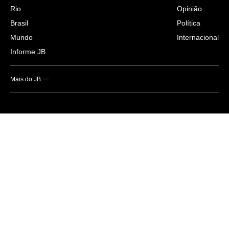
Rio
Opinião
Brasil
Política
Mundo
Internacional
Informe JB
Mais do JB
Esportes
Saúde
Ciência e Tecnologia
Caderno B
Colunistas
Economia
Empresas e Negócios