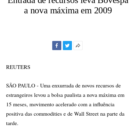
a nova máxima em 2009
Facebook
Twitter
Mais
opções
de
REUTERS
compartilhamento
SÃO PAULO - Uma enxurrada de novos recursos de
estrangeiros levou a bolsa paulista a nova máxima em
15 meses, movimento acelerado com a influência
positiva das commodities e de Wall Street na parte da
tarde.