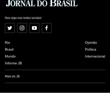
Nos siga nas redes sociais!
Twitter
Instagram
YouTube
Facebook
Rio
Opinião
Brasil
Política
Mundo
Internacional
Informe JB
Mais do JB
Esportes
Saúde
Ciência e Tecnologia
Caderno B