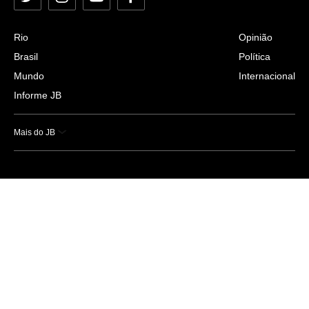
Twitter
Instagram
YouTube
Facebook
Rio
Opinião
Brasil
Política
Mundo
Internacional
Informe JB
Mais do JB
Esportes
Saúde
Ciência e Tecnologia
Caderno B
Colunistas
Economia
Empresas e Negócios