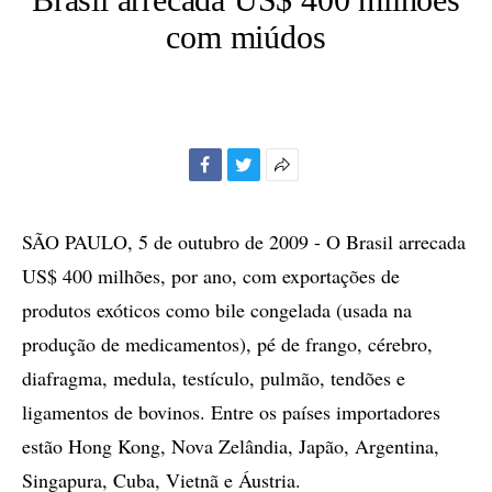
com miúdos
Facebook
Twitter
Mais
opções
de
SÃO PAULO, 5 de outubro de 2009 - O Brasil arrecada
compartilhamento
US$ 400 milhões, por ano, com exportações de
produtos exóticos como bile congelada (usada na
produção de medicamentos), pé de frango, cérebro,
diafragma, medula, testículo, pulmão, tendões e
ligamentos de bovinos. Entre os países importadores
estão Hong Kong, Nova Zelândia, Japão, Argentina,
Singapura, Cuba, Vietnã e Áustria.