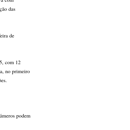
ação das
eira de
05, com 12
a, no primeiro
ões.
 números podem