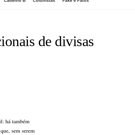
Caderno B
Colunistas
Fake e Fatos
ionais de divisas
sil: há também
s que, sem serem