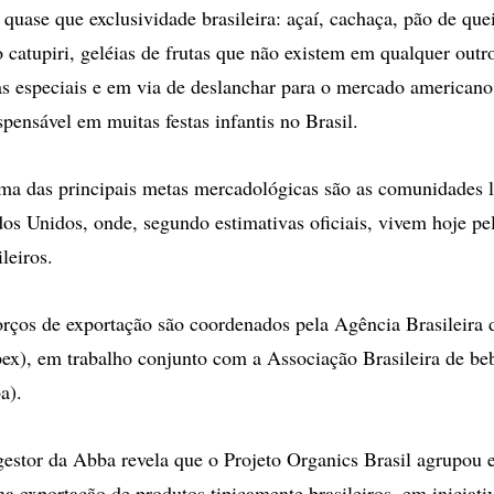
 quase que exclusividade brasileira: açaí, cachaça, pão de que
o catupiri, geléias de frutas que não existem em qualquer outr
 especiais e em via de deslanchar para o mercado americano
spensável em muitas festas infantis no Brasil.
ma das principais metas mercadológicas são as comunidades l
os Unidos, onde, segundo estimativas oficiais, vivem hoje p
leiros.
orços de exportação são coordenados pela Agência Brasileira
ex), em trabalho conjunto com a Associação Brasileira de be
a).
gestor da Abba revela que o Projeto Organics Brasil agrupou 
na exportação de produtos tipicamente brasileiros, em iniciat