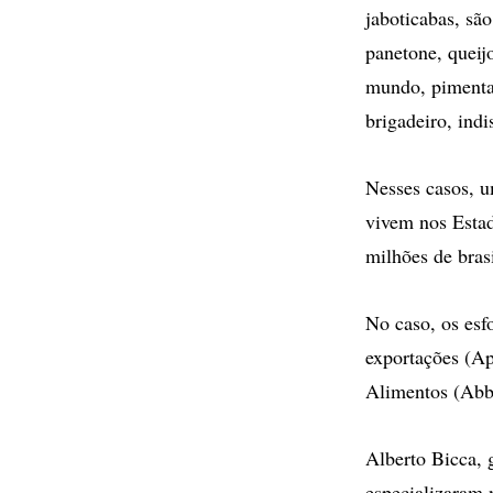
jaboticabas, são
panetone, queij
mundo, pimentas
brigadeiro, indi
Nesses casos, u
vivem nos Estad
milhões de brasi
No caso, os esf
exportações (Ap
Alimentos (Abb
Alberto Bicca, 
especializaram 