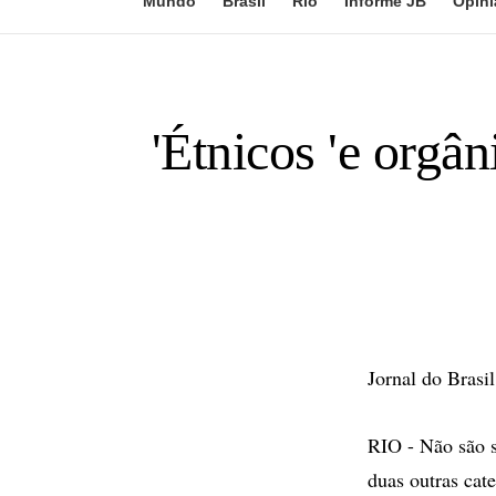
Mundo
Brasil
Rio
Informe JB
Opini
'Étnicos 'e orgâ
Jornal do Brasil
RIO - Não são s
duas outras cate