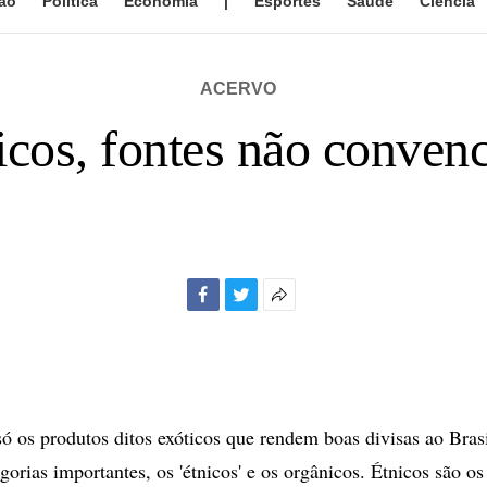
ão
Política
Economia
|
Esportes
Saúde
Ciência
ACERVO
nicos, fontes não convenc
Facebook
Twitter
Mais
opções
de
compartilhamento
ó os produtos ditos exóticos que rendem boas divisas ao Bra
gorias importantes, os 'étnicos' e os orgânicos. Étnicos são o