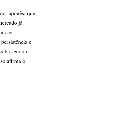
 no japonês, que
mercado já
tura e
persistência e
acaba sendo o
sso afirma o