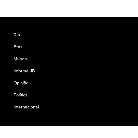
Rio
Esportes
Brasil
Saúde
Mundo
Ciência e Tecnologia
Informe JB
Caderno B
Opinião
Colunistas
Política
Economia
Internacional
Empresas e Negócios