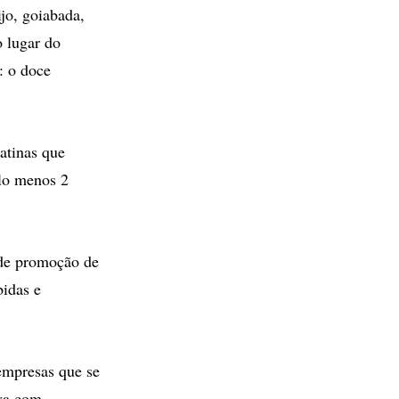
ijo, goiabada,
o lugar do
: o doce
atinas que
elo menos 2
 de promoção de
bidas e
empresas que se
iva com