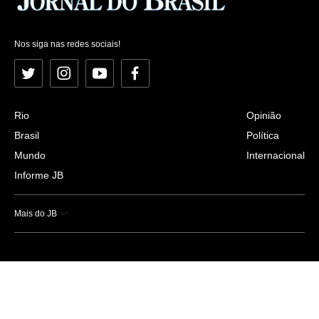
Nos siga nas redes sociais!
Twitter
Instagram
YouTube
Facebook
Rio
Opinião
Brasil
Política
Mundo
Internacional
Informe JB
Mais do JB
Esportes
Saúde
Ciência e Tecnologia
Caderno B
Colunistas