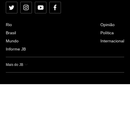
Twitter
Instagram
YouTube
Facebook
Rio
Opinião
Brasil
Política
Mundo
Internacional
Informe JB
Mais do JB
Esportes
Saúde
Ciência e Tecnologia
Caderno B
Colunistas
Economia
Empresas e Negócios