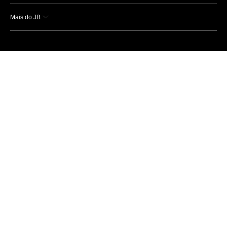
Mais do JB
Esportes
Saúde
Ciência e Tecnologia
Caderno B
Colunistas
Economia
Empresas e Negócios