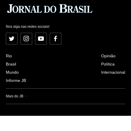
Nos siga nas redes sociais!
Twitter
Instagram
YouTube
Facebook
Rio
Opinião
Brasil
Política
Mundo
Internacional
Informe JB
Mais do JB
Esportes
Saúde
Ciência e Tecnologia
Caderno B