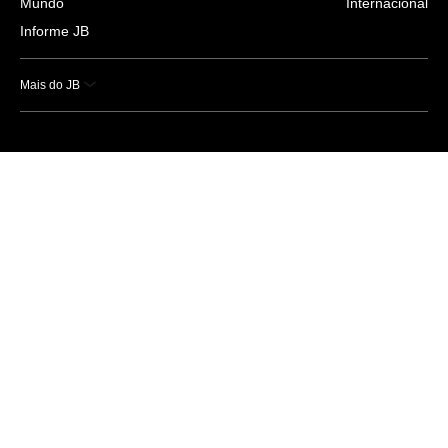
Mundo
Internacional
Informe JB
Mais do JB
Esportes
Saúde
Ciência e Tecnologia
Caderno B
Colunistas
Economia
Empresas e Negócios