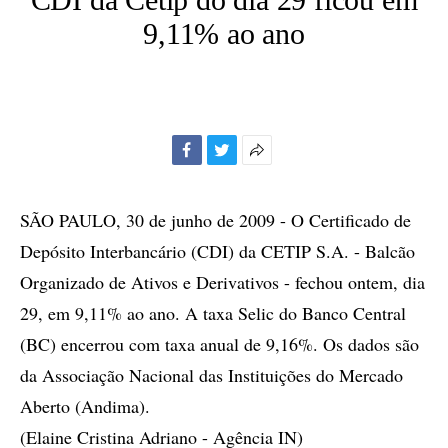
9,11% ao ano
Facebook
Twitter
Mais
opções
de
SÃO PAULO, 30 de junho de 2009 - O Certificado de
compartilhamento
Depósito Interbancário (CDI) da CETIP S.A. - Balcão
Organizado de Ativos e Derivativos - fechou ontem, dia
29, em 9,11% ao ano. A taxa Selic do Banco Central
(BC) encerrou com taxa anual de 9,16%. Os dados são
da Associação Nacional das Instituições do Mercado
Aberto (Andima).
(Elaine Cristina Adriano - Agência IN)