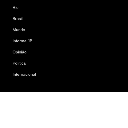
Rio
Esportes
Brasil
Saúde
Mundo
Ciência e Tecnologia
Informe JB
Caderno B
Opinião
Colunistas
Política
Economia
Internacional
Empresas e Negócios