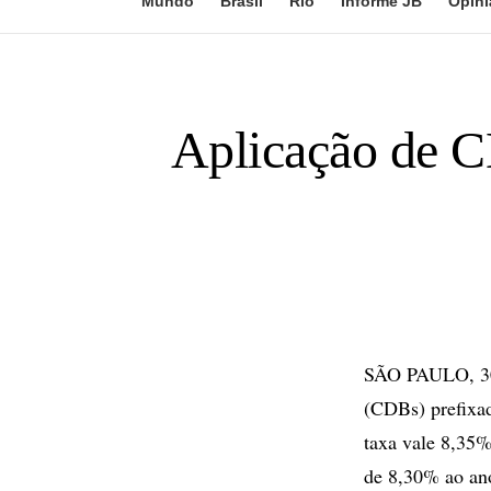
Mundo
Brasil
Rio
Informe JB
Opini
Aplicação de C
SÃO PAULO, 30 
(CDBs) prefixad
taxa vale 8,35%
de 8,30% ao ano