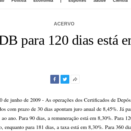
ão
Política
Economia
|
Esportes
Saúde
Ciência
ACERVO
DB para 120 dias está 
Facebook
Twitter
Mais
opções
de
de junho de 2009 - As operações dos Certificados de Depós
compartilhamento
os com prazo de 30 dias apontam juro anual de 8,45%. Já par
 ao ano. Para 90 dias, a remuneração está em 8,30%. Para 120
, enquanto para 181 dias, a taxa está em 8,30%. Para 360 dia