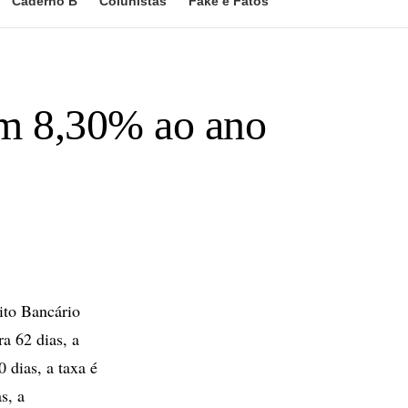
Caderno B
Colunistas
Fake e Fatos
em 8,30% ao ano
ito Bancário
a 62 dias, a
 dias, a taxa é
s, a