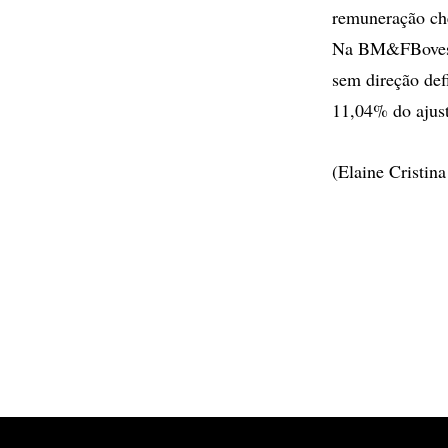
remuneração che
Na BM&FBovespa,
sem direção def
11,04% do ajust
(Elaine Cristin