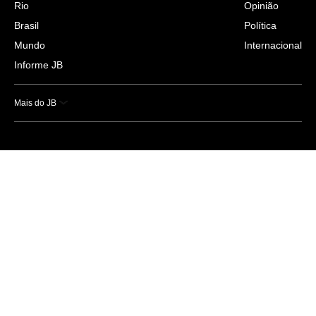
Rio
Opinião
Brasil
Política
Mundo
Internacional
Informe JB
Mais do JB
Esportes
Saúde
Ciência e Tecnologia
Caderno B
Colunistas
Economia
Empresas e Negócios