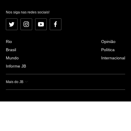
Nos siga nas redes sociais!
Twitter
Instagram
YouTube
Facebook
Rio
Opinião
Brasil
Política
Mundo
Internacional
Informe JB
Mais do JB
Esportes
Saúde
Ciência e Tecnologia
Caderno B
Colunistas