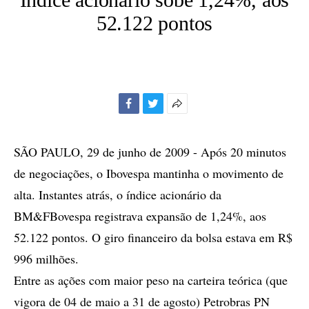
52.122 pontos
Facebook
Twitter
Mais
opções
de
SÃO PAULO, 29 de junho de 2009 - Após 20 minutos
compartilhamento
de negociações, o Ibovespa mantinha o movimento de
alta. Instantes atrás, o índice acionário da
BM&FBovespa registrava expansão de 1,24%, aos
52.122 pontos. O giro financeiro da bolsa estava em R$
996 milhões.
Entre as ações com maior peso na carteira teórica (que
vigora de 04 de maio a 31 de agosto) Petrobras PN