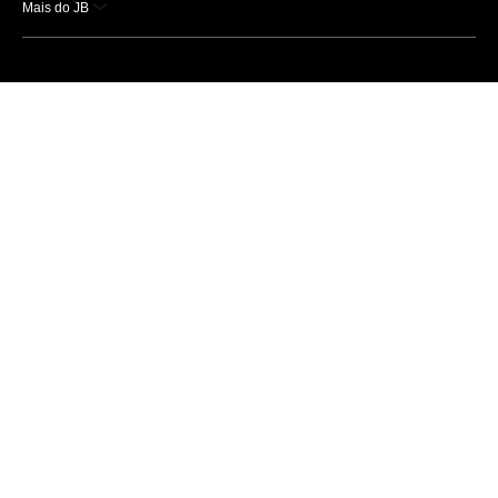
Mais do JB
Esportes
Saúde
Ciência e Tecnologia
Caderno B
Colunistas
Economia
Empresas e Negócios