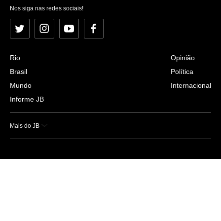
Nos siga nas redes sociais!
Twitter
Instagram
YouTube
Facebook
Rio
Opinião
Brasil
Política
Mundo
Internacional
Informe JB
Mais do JB
Esportes
Saúde
Ciência e Tecnologia
Caderno B
Colunistas
Economia