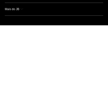
Mais do JB
Esportes
Saúde
Ciência e Tecnologia
Caderno B
Colunistas
Economia
Empresas e Negócios