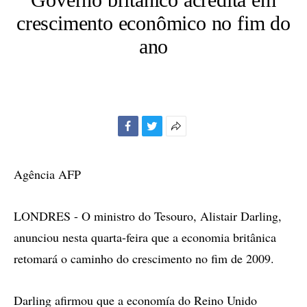
crescimento econômico no fim do
ano
Facebook
Twitter
Mais
opções
de
Agência AFP
compartilhamento
LONDRES - O ministro do Tesouro, Alistair Darling,
anunciou nesta quarta-feira que a economia britânica
retomará o caminho do crescimento no fim de 2009.
Darling afirmou que a economía do Reino Unido