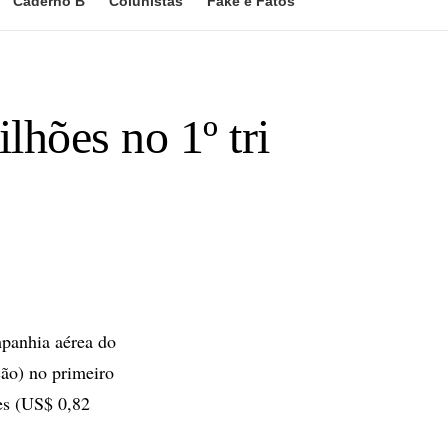
Caderno B
Colunistas
Fake e Fatos
lhões no 1º tri
mpanhia aérea do
ão) no primeiro
es (US$ 0,82