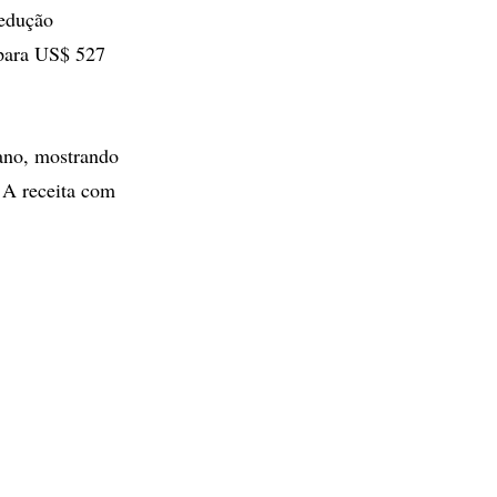
redução
 para US$ 527
.
 ano, mostrando
 A receita com