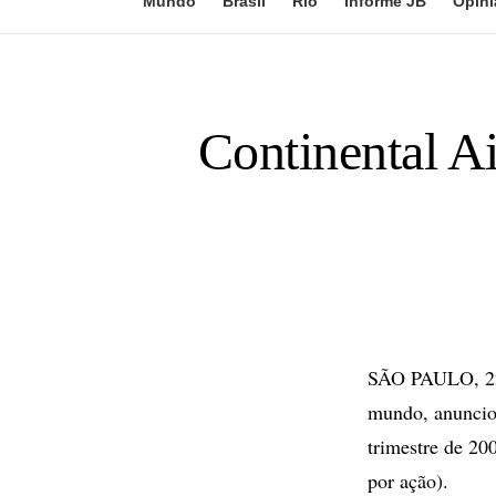
Mundo
Brasil
Rio
Informe JB
Opini
Continental Ai
SÃO PAULO, 22 d
mundo, anunciou
trimestre de 20
por ação).