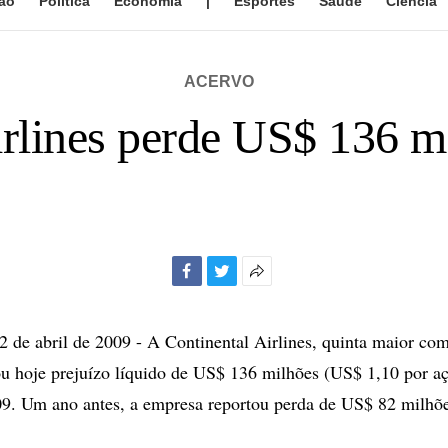
ão
Política
Economia
|
Esportes
Saúde
Ciência
ACERVO
rlines perde US$ 136 mi
Facebook
Twitter
Mais
opções
de
e abril de 2009 - A Continental Airlines, quinta maior co
compartilhamento
 hoje prejuízo líquido de US$ 136 milhões (US$ 1,10 por aç
09. Um ano antes, a empresa reportou perda de US$ 82 milhõ