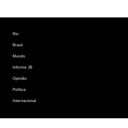
Rio
Esportes
Brasil
Saúde
Mundo
Ciência e Tecnologia
Informe JB
Caderno B
Opinião
Colunistas
Política
Economia
Internacional
Empresas e Negócios