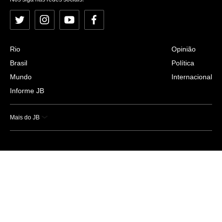
Twitter
Instagram
YouTube
Facebook
Rio
Opinião
Brasil
Política
Mundo
Internacional
Informe JB
Mais do JB
Esportes
Saúde
Ciência e Tecnologia
Caderno B
Colunistas
Economia
Empresas e Negócios