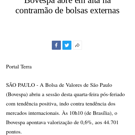
contramão de bolsas externas
Facebook
Twitter
Mais
opções
de
Portal Terra
compartilhamento
SÃO PAULO - A Bolsa de Valores de São Paulo
(Bovespa) abriu a sessão desta quarta-feira pós-feriado
com tendência positiva, indo contra tendência dos
mercados internacionais. Às 10h10 (de Brasília), o
Ibovespa apontava valorização de 0,6%, aos 44.701
pontos.