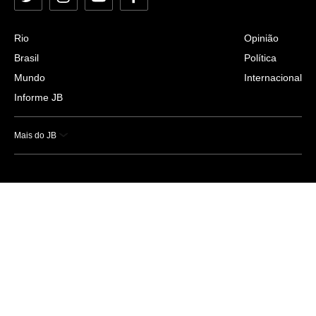
Twitter
Instagram
YouTube
Facebook
Rio
Opinião
Brasil
Política
Mundo
Internacional
Informe JB
Mais do JB
Esportes
Saúde
Ciência e Tecnologia
Caderno B
Colunistas
Economia
Empresas e Negócios