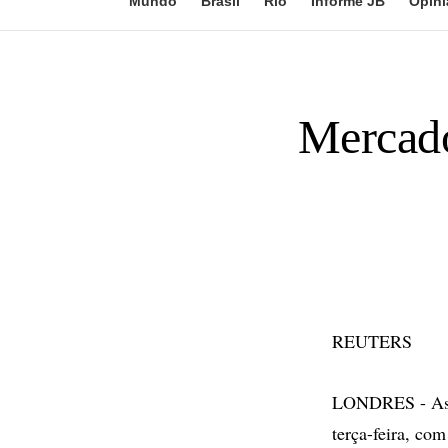
Mundo
Brasil
Rio
Informe JB
Opini
Mercado
REUTERS
LONDRES - As bo
terça-feira, co