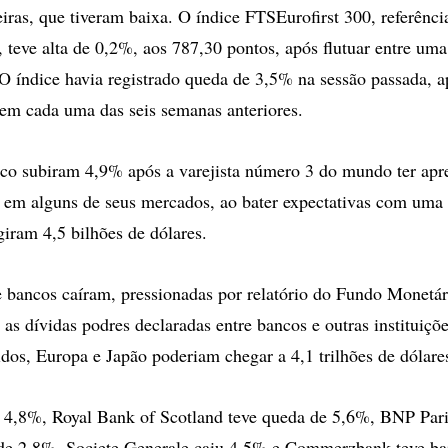
iras, que tiveram baixa. O índice FTSEurofirst 300, referênci
, teve alta de 0,2%, aos 787,30 pontos, após flutuar entre uma
O índice havia registrado queda de 3,5% na sessão passada, a
em cada uma das seis semanas anteriores.
co subiram 4,9% após a varejista número 3 do mundo ter apre
o em alguns de seus mercados, ao bater expectativas com uma
giram 4,5 bilhões de dólares.
 bancos caíram, pressionadas por relatório do Fundo Monetár
as dívidas podres declaradas entre bancos e outras instituiçõe
dos, Europa e Japão poderiam chegar a 4,1 trilhões de dólare
 4,8%, Royal Bank of Scotland teve queda de 5,6%, BNP Pari
 de 2,8%, Societe Generale caiu 4,5% e Commerzbank teve ba