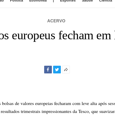
ão
Política
Economia
|
Esportes
Saúde
Ciência
ACERVO
s europeus fecham em l
Facebook
Twitter
Mais
opções
de
compartilhamento
lsas de valores europeias fecharam com leve alta após sessã
m resultados trimestrais impressionantes da Tesco, que suaviz