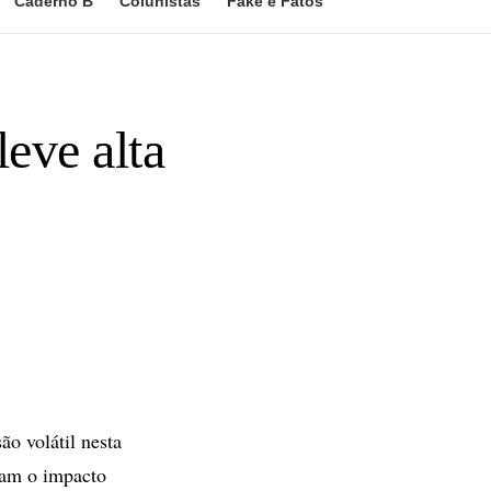
Caderno B
Colunistas
Fake e Fatos
eve alta
o volátil nesta
aram o impacto