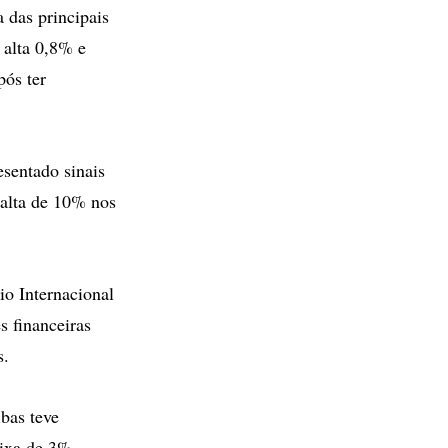
a das principais
 alta 0,8% e
pós ter
sentado sinais
 alta de 10% nos
io Internacional
s financeiras
s.
bas teve
ixa de 3%.