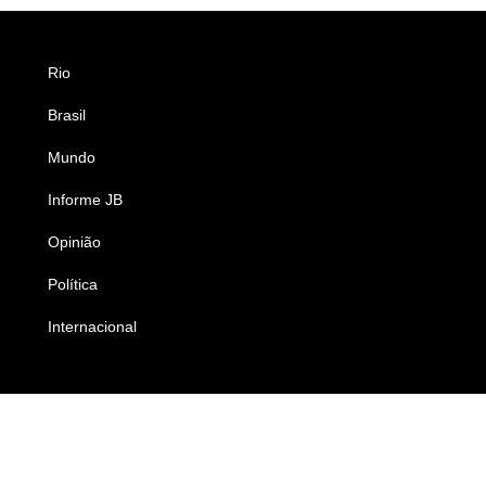
Rio
Esportes
Brasil
Saúde
Mundo
Ciência e Tecnologia
Informe JB
Caderno B
Opinião
Colunistas
Política
Economia
Internacional
Empresas e Negócios