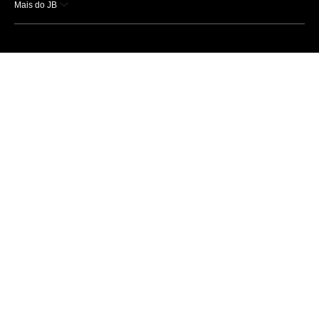
Mais do JB
Esportes
Saúde
Ciência e Tecnologia
Caderno B
Colunistas
Economia
Empresas e Negócios