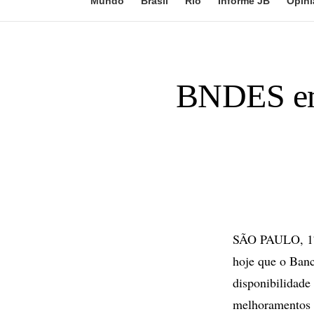
Mundo
Brasil
Rio
Informe JB
Opini
BNDES em
SÃO PAULO, 17 
hoje que o Ban
disponibilidade
melhoramentos e