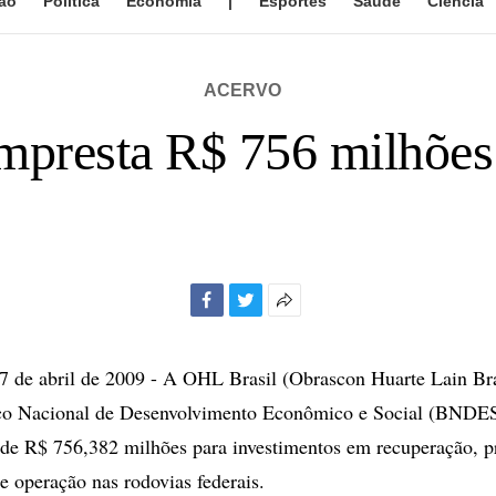
ão
Política
Economia
|
Esportes
Saúde
Ciência
ACERVO
presta R$ 756 milhões
Facebook
Twitter
Mais
opções
de
de abril de 2009 - A OHL Brasil (Obrascon Huarte Lain Bra
compartilhamento
co Nacional de Desenvolvimento Econômico e Social (BNDES
 de R$ 756,382 milhões para investimentos em recuperação, pr
 operação nas rodovias federais.