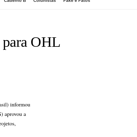
Caderno B
Colunistas
Fake e Fatos
 para OHL
sil) informou
) aprovou a
ojetos,