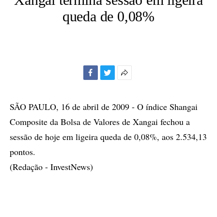
queda de 0,08%
Facebook
Twitter
Mais
opções
de
SÃO PAULO, 16 de abril de 2009 - O índice Shangai
compartilhamento
Composite da Bolsa de Valores de Xangai fechou a
sessão de hoje em ligeira queda de 0,08%, aos 2.534,13
pontos.
(Redação - InvestNews)