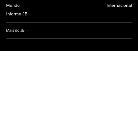
Mundo
Internacional
Informe JB
Mais do JB
Esportes
Saúde
Ciência e Tecnologia
Caderno B
Colunistas
Economia
Empresas e Negócios