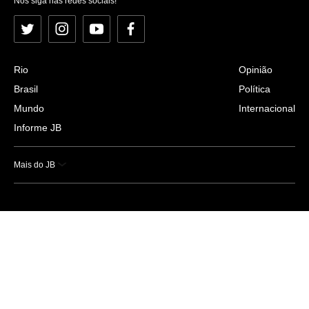
Nos siga nas redes sociais!
Twitter
Instagram
YouTube
Facebook
Rio
Opinião
Brasil
Política
Mundo
Internacional
Informe JB
Mais do JB
Esportes
Saúde
Ciência e Tecnologia
Caderno B
Colunistas
Economia
Empresas e Negócios