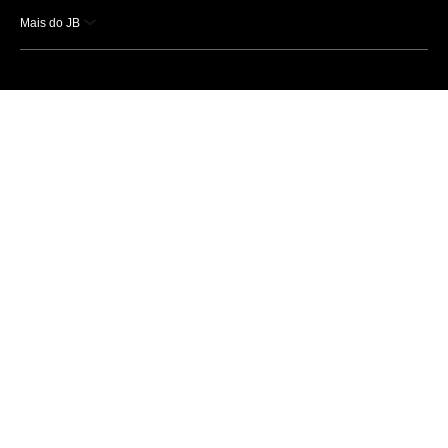
Mais do JB
Esportes
Saúde
Ciência e Tecnologia
Caderno B
Colunistas
Economia
Empresas e Negócios