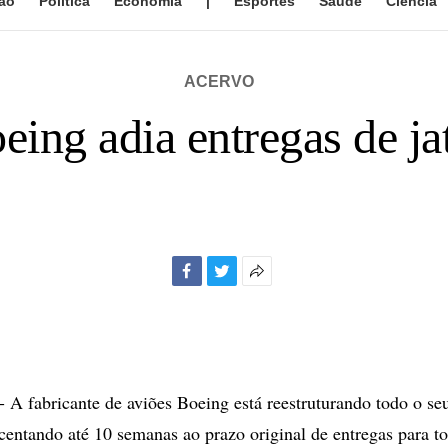
ão
Política
Economia
|
Esportes
Saúde
Ciência
ACERVO
eing adia entregas de ja
Facebook
Twitter
Mais
opções
de
compartilhamento
fabricante de aviões Boeing está reestruturando todo o se
centando até 10 semanas ao prazo original de entregas para t