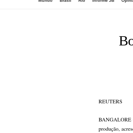
Mundo
Brasil
Rio
Informe JB
Opini
Bo
REUTERS
BANGALORE - A 
produção, acres