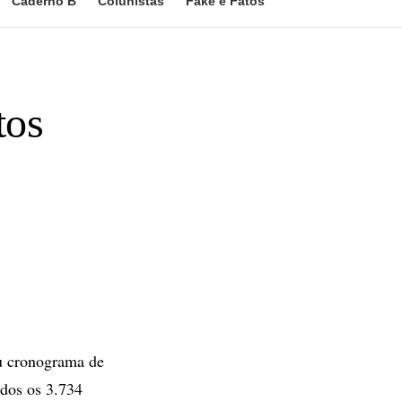
Caderno B
Colunistas
Fake e Fatos
tos
u cronograma de
odos os 3.734