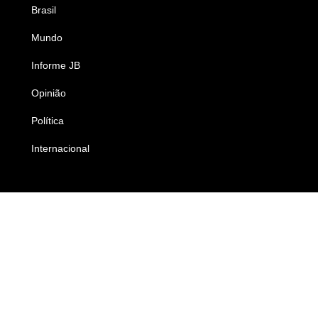
Brasil
Saúde
Mundo
Ciência e Tecnologia
Informe JB
Caderno B
Opinião
Colunistas
Política
Economia
Internacional
Empresas e Negócios