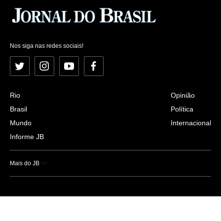
Nos siga nas redes sociais!
Twitter
Instagram
YouTube
Facebook
Rio
Opinião
Brasil
Política
Mundo
Internacional
Informe JB
Mais do JB
Esportes
Saúde
Ciência e Tecnologia
Caderno B