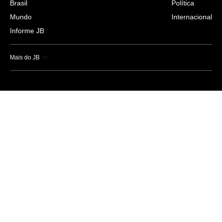
Brasil
Política
Mundo
Internacional
Informe JB
Mais do JB
Esportes
Saúde
Ciência e Tecnologia
Caderno B
Colunistas
Economia
Empresas e Negócios