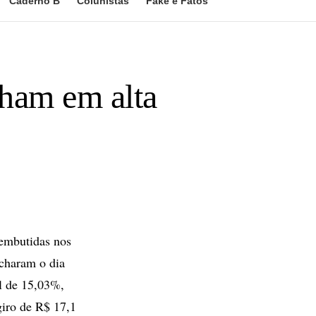
Caderno B
Colunistas
Fake e Fatos
cham em alta
embutidas nos
charam o dia
al de 15,03%,
giro de R$ 17,1