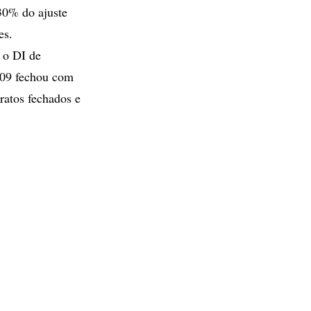
30% do ajuste
es.
 o DI de
009 fechou com
ratos fechados e