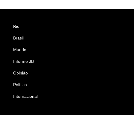
Rio
Esportes
Brasil
Saúde
Mundo
Ciência e Tecnologia
Informe JB
Caderno B
Opinião
Colunistas
Política
Economia
Internacional
Empresas e Negócios