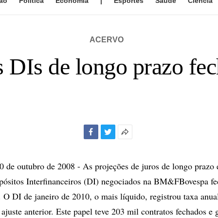
ão
Política
Economia
|
Esportes
Saúde
Ciência
ACERVO
 DIs de longo prazo fe
Facebook
Twitter
Mais
opções
de
de outubro de 2008 - As projeções de juros de longo prazo 
compartilhamento
pósitos Interfinanceiros (DI) negociados na BM&FBovespa fe
a. O DI de janeiro de 2010, o mais líquido, registrou taxa anu
ajuste anterior. Este papel teve 203 mil contratos fechados e 