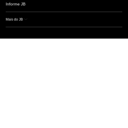
Informe JB
Mais do JB
Esportes
Saúde
Ciência e Tecnologia
Caderno B
Colunistas
Economia
Empresas e Negócios