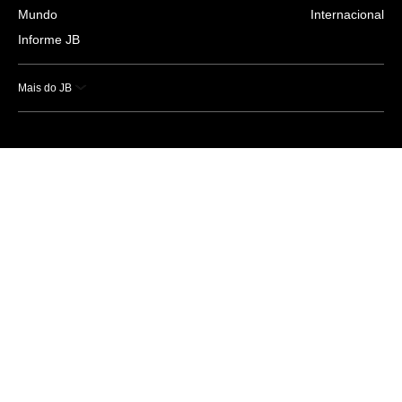
Mundo
Internacional
Informe JB
Mais do JB
Esportes
Saúde
Ciência e Tecnologia
Caderno B
Colunistas
Economia
Empresas e Negócios