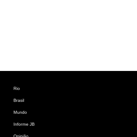
Rio
Esportes
Brasil
Saúde
Mundo
Ciência e Tecnologia
Informe JB
Caderno B
Opinião
Colunistas