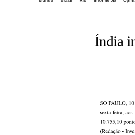
Mundo
Brasil
Rio
Informe JB
Opini
Índia 
SO PAULO, 10 d
sexta-feira, ao
10.755,10 ponto
(Redação - Inv