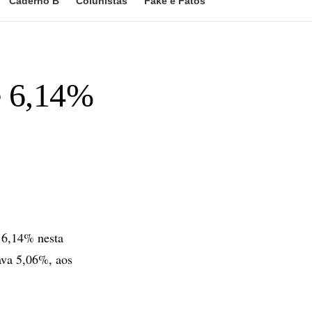
Caderno B
Colunistas
Fake e Fatos
e 6,14%
 6,14% nesta
uava 5,06%, aos