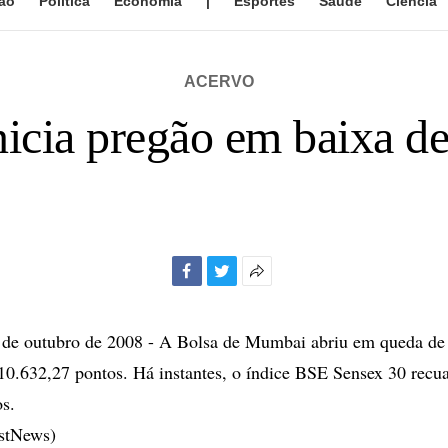
ão
Política
Economia
|
Esportes
Saúde
Ciência
ACERVO
inicia pregão em baixa d
Facebook
Twitter
Mais
opções
de
e outubro de 2008 - A Bolsa de Mumbai abriu em queda de
compartilhamento
s 10.632,27 pontos. Há instantes, o índice BSE Sensex 30 rec
s.
estNews)