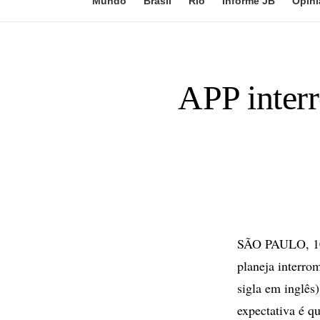
Mundo
Brasil
Rio
Informe JB
Opini
APP interr
SÃO PAULO, 10 
planeja interro
sigla em inglês
expectativa é q