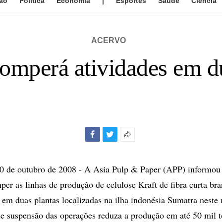
ão
Política
Economia
|
Esportes
Saúde
Ciência
ACERVO
omperá atividades em d
Facebook
Twitter
Mais
opções
de
de outubro de 2008 - A Asia Pulp & Paper (APP) informou 
compartilhamento
mper as linhas de produção de celulose Kraft de fibra curta 
) em duas plantas localizadas na ilha indonésia Sumatra neste
ue suspensão das operações reduza a produção em até 50 mil t