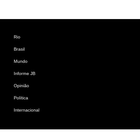
Rio
Esportes
Brasil
Saúde
Mundo
Ciência e Tecnologia
Informe JB
Caderno B
Opinião
Colunistas
Política
Economia
Internacional
Empresas e Negócios