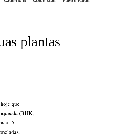
Caderno B
Colunistas
Fake e Fatos
uas plantas
hoje que
branqueada (BHK,
 mês. A
oneladas.